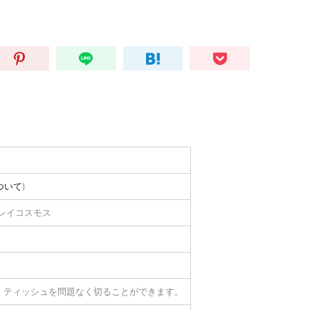
ついて
)
33レイコスモス
、ティッシュを問題なく切ることができます。