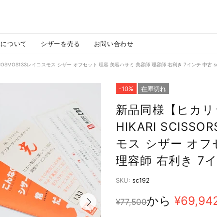
MAについて
シザーを売る
お問い合わせ
Y COSMOS133レイコスモス シザー オフセット 理容 美容ハサミ 美容師 理容師 右利き 7インチ 中古 sc
-10%
在庫切れ
新品同様【ヒカリシ
HIKARI SCISS
モス シザー オフ
理容師 右利き 7イ
SKU:
sc192
から
¥69,94
¥77,500