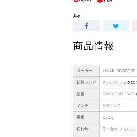
共有：
商品情報
メーカー
HIKARI SCISSORS
状態ランク
Aランク(
ランクに
型番
RAY COSMOS1
インチ
約7インチ
重量
69.0g
切れ味
引っ掛かりもなく