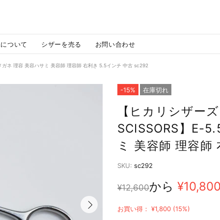
MAについて
シザーを売る
お問い合わせ
ー メガネ 理容 美容ハサミ 美容師 理容師 右利き 5.5インチ 中古 sc292
-15%
在庫切れ
【ヒカリシザーズHI
SCISSORS】E-
ミ 美容師 理容師 
SKU:
sc292
から
¥10,80
¥12,600
お買い得： ¥1,800 (15%)