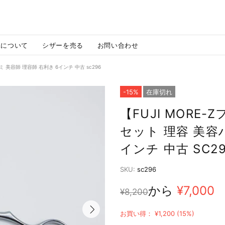
MAについて
シザーを売る
お問い合わせ
ミ 美容師 理容師 右利き 6インチ 中古 sc296
-15%
在庫切れ
【FUJI MORE
セット 理容 美容
インチ 中古 SC2
SKU:
sc296
から
¥7,000
¥8,200
お買い得： ¥1,200 (15%)