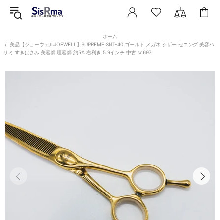
ホーム
美品【ジョーウェルJOEWELL】SUPREME SNT-40 ゴールド メガネ シザー セニング 美容ハ
サミ すきばさみ 美容師 理容師 約5% 右利き 5.9インチ 中古 sc697