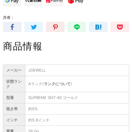
共有：
商品情報
メーカー
JOEWELL
状態ラン
Aランク(
ランクについて
)
ク
型番
SUPREME SNT-40 ゴールド
梳き率
約5%
インチ
約5.9インチ
重量
56.0g