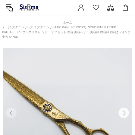
ホーム
【ミズタニシザーズ ミズタニシザーMIZUTANI SCISSORS】SCHOREM MASTER
BRUTALIST7.0ブルタリスト シザー オフセット 理容 美容ハサミ 美容師 理容師 右利き 7インチ
中古 sc756